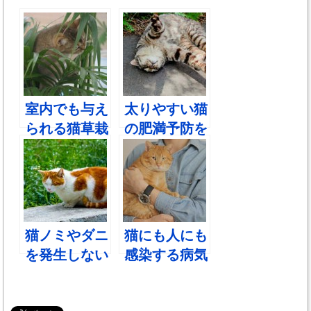
室内でも与え
太りやすい猫
られる猫草栽
の肥満予防を
培キットの特
しよう！
徴と育て方
猫ノミやダニ
猫にも人にも
を発生しない
感染する病気
ようにする対
策方法